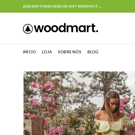
ADD ANYTHING HERE OR JUST REMOVE IT…
INÍCIO
LOJA
SOBRE NÓS
BLOG