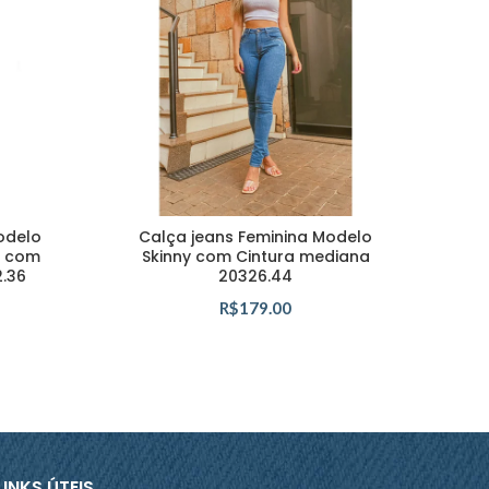
odelo
Calça jeans Feminina Modelo
Ca
m com
Skinny com Cintura mediana
S
2.36
20326.44
R$
179.00
LINKS ÚTEIS