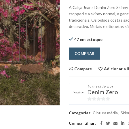
A Calça Jeans Denim Zero Skinny
cropped e a skinny normal, o ganc
tradicionais. Os bolsos costas são
decorativo. Metais e etiquetas sã
47 em estoque
COMPRAR
Compare
Adicionar a l
fornecido por
Denim Zero
0
out
Categorias:
Cintura média
,
Skin
of
Compartilhar
5