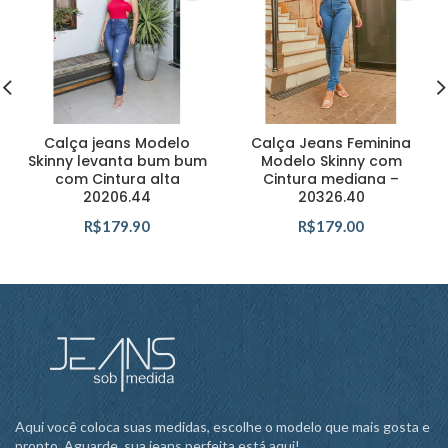
Calça jeans Modelo
Calça Jeans Feminina
Skinny levanta bum bum
Modelo Skinny com
com Cintura alta
Cintura mediana –
20206.44
20326.40
R$
179.90
R$
179.00
Aqui você coloca suas medidas, escolhe o modelo que mais gosta e
pronto. Aguarde, sua jeans perfeita está aqui!