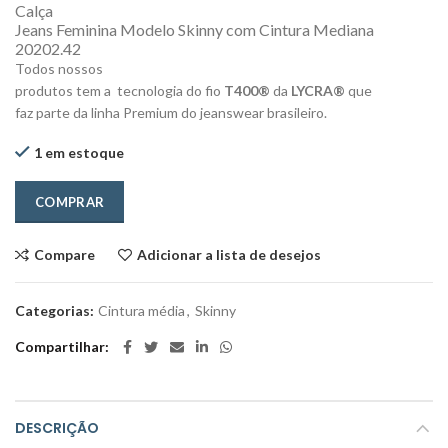
Calça
Jeans Feminina Modelo Skinny com Cintura Mediana
20202.42
Todos nossos
produtos tem a tecnologia do fio
T400®
da
LYCRA®
que
faz parte da linha Premium do jeanswear brasileiro.
1 em estoque
COMPRAR
Compare
Adicionar a lista de desejos
Categorias:
Cintura média
,
Skinny
Compartilhar
DESCRIÇÃO