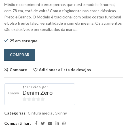
Médio e comprimento entrepernas que neste modelo é normal,
com 78 cm, está de volta! Com o tingimento nas cores clássicas
Preto e Branco. O Modelo é tradicional com bolso costas funcional
e bolso frente falso, versatilidade é com ela mesma. Os aviamentos
são exclusivos e personalizados da marca.
25 em estoque
COMPRAR
Compare
Adicionar a lista de desejos
fornecido por
Denim Zero
0
out
Categorias:
Cintura média
,
Skinny
of
Compartilhar
5