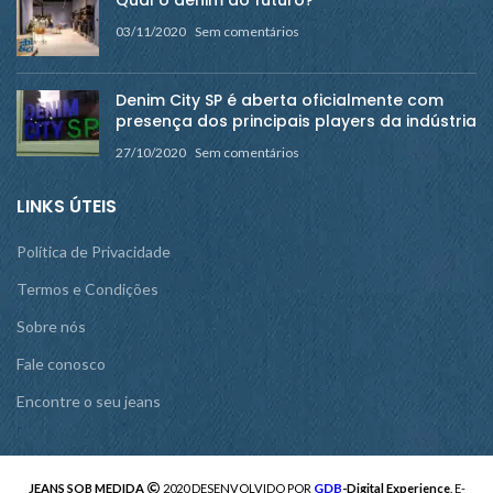
Qual o denim do futuro?
03/11/2020
Sem comentários
Denim City SP é aberta oficialmente com
presença dos principais players da indústria
27/10/2020
Sem comentários
LINKS ÚTEIS
Política de Privacidade
Termos e Condições
Sobre nós
Fale conosco
Encontre o seu jeans
GDB
JEANS SOB MEDIDA
2020 DESENVOLVIDO POR
-Digital Experience
. E-