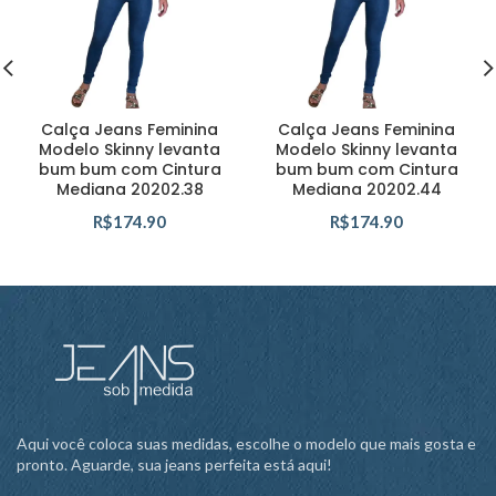
Calça Jeans Feminina
Calça Jeans Feminina
Modelo Skinny levanta
Modelo Skinny levanta
bum bum com Cintura
bum bum com Cintura
Mediana 20202.38
Mediana 20202.44
R$
174.90
R$
174.90
Aqui você coloca suas medidas, escolhe o modelo que mais gosta e
pronto. Aguarde, sua jeans perfeita está aqui!