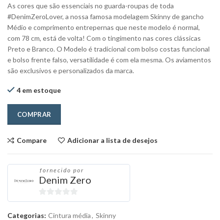
As cores que são essenciais no guarda-roupas de toda
#DenimZeroLover, a nossa famosa modelagem Skinny de gancho
Médio e comprimento entrepernas que neste modelo é normal,
com 78 cm, está de volta! Com o tingimento nas cores clássicas
Preto e Branco. O Modelo é tradicional com bolso costas funcional
e bolso frente falso, versatilidade é com ela mesma. Os aviamentos
são exclusivos e personalizados da marca.
4 em estoque
COMPRAR
Compare
Adicionar a lista de desejos
fornecido por
Denim Zero
0
out
Categorias:
Cintura média
,
Skinny