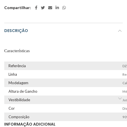
of
Compartilhar
5
DESCRIÇÃO
Características
Referência
DZ
Linha
Re
Modelagem
Ca
Altura de Gancho
Mé
Vestibilidade
Jus
Cor
Di
Composição
90%
INFORMAÇÃO ADICIONAL